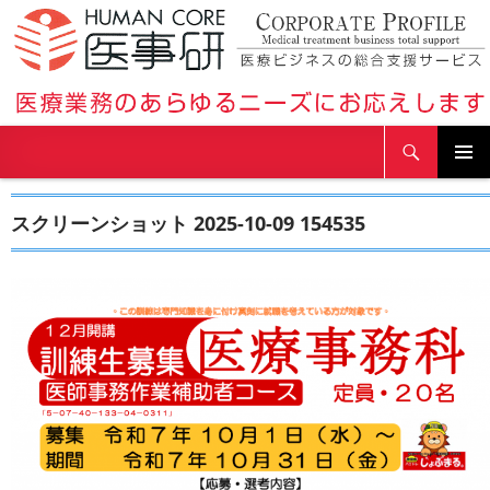
検
医療事務研究会
索
コ
ン
スクリーンショット 2025-10-09 154535
テ
ン
ツ
へ
ス
キ
ッ
プ